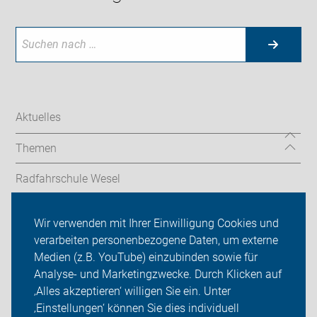
Aktuelles
Themen
Radfahrschule Wesel
Radtouren und Termine
Wir verwenden mit Ihrer Einwilligung Cookies und
verarbeiten personenbezogene Daten, um externe
ADFC Wesel
Medien (z.B. YouTube) einzubinden sowie für
Analyse- und Marketingzwecke. Durch Klicken auf
Sei dabei
‚Alles akzeptieren‘ willigen Sie ein. Unter
Presse
‚Einstellungen‘ können Sie dies individuell