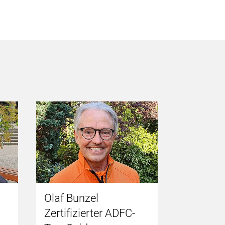
Olaf Bunzel
Clemens
Zertifizierter ADFC-
Fahrradmon