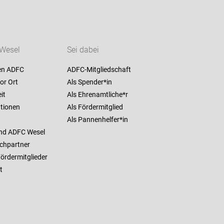
Wesel
Sei dabei
en ADFC
ADFC-Mitgliedschaft
or Ort
Als Spender*in
it
Als Ehrenamtliche*r
ationen
Als Fördermitglied
Als Pannenhelfer*in
nd ADFC Wesel
chpartner
ördermitglieder
t