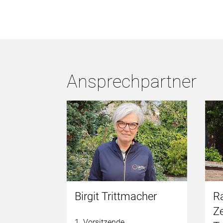
Ansprechpartner
henhorn
Birgit Trittmacher
R
Ze
1. Vorsitzende