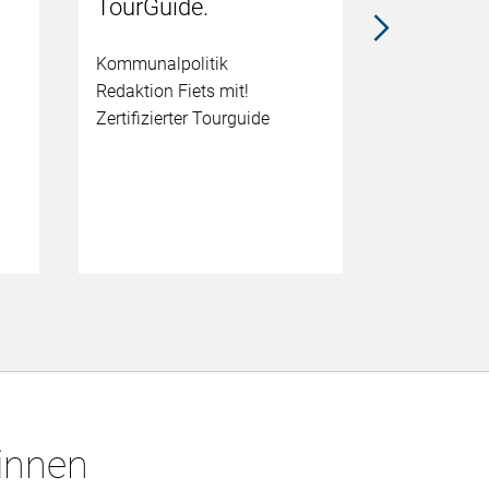
TourGuide.
Radfahrsch
Kommunalpolitik
Zertifiziert
Redaktion Fiets mit!
E mail:
Zertifizierter Tourguide
clemens@ke
*innen