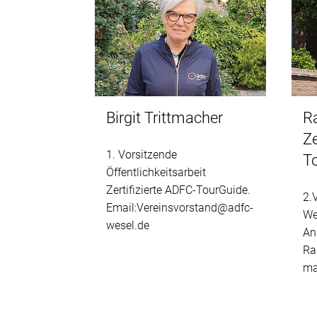
Birgit Trittmacher
R
Ze
1. Vorsitzende
T
Öffentlichkeitsarbeit
Zertifizierte ADFC-TourGuide.
2.
Email:Vereinsvorstand@adfc-
We
wesel.de
An
Ra
ma