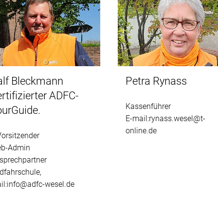
alf Bleckmann
Petra Rynass
rtifizierter ADFC-
Kassenführer
ourGuide.
E-mail:rynass.wesel@t-
online.de
Vorsitzender
b-Admin
sprechpartner
dfahrschule,
il:info@adfc-wesel.de