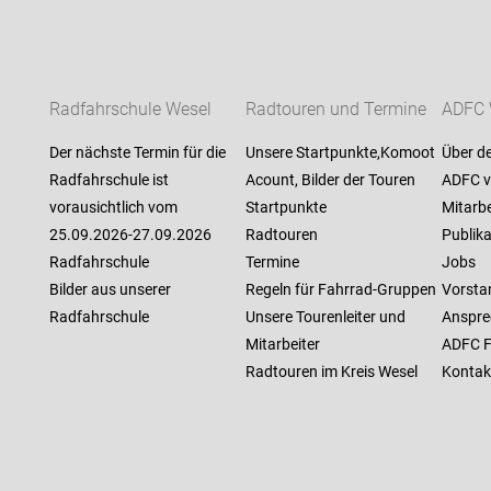
Radfahrschule Wesel
Radtouren und Termine
ADFC 
Der nächste Termin für die
Unsere Startpunkte,Komoot
Über d
Radfahrschule ist
Acount, Bilder der Touren
ADFC v
vorausichtlich vom
Startpunkte
Mitarbe
25.09.2026-27.09.2026
Radtouren
Publik
Radfahrschule
Termine
Jobs
Bilder aus unserer
Regeln für Fahrrad-Gruppen
Vorsta
Radfahrschule
Unsere Tourenleiter und
Anspre
Mitarbeiter
ADFC F
Radtouren im Kreis Wesel
Kontak