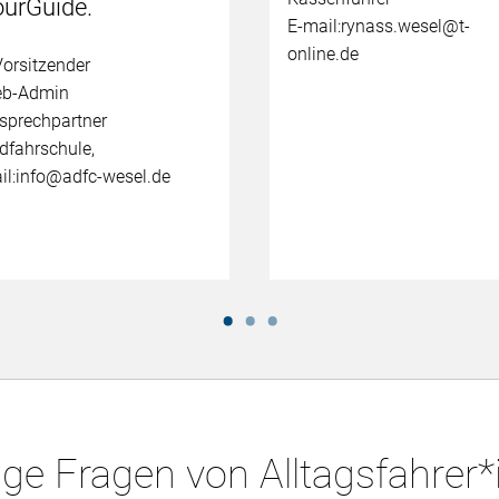
ourGuide.
E-mail:rynass.wesel@t-
online.de
Vorsitzender
b-Admin
sprechpartner
dfahrschule,
il:info@adfc-wesel.de
ge Fragen von Alltagsfahrer